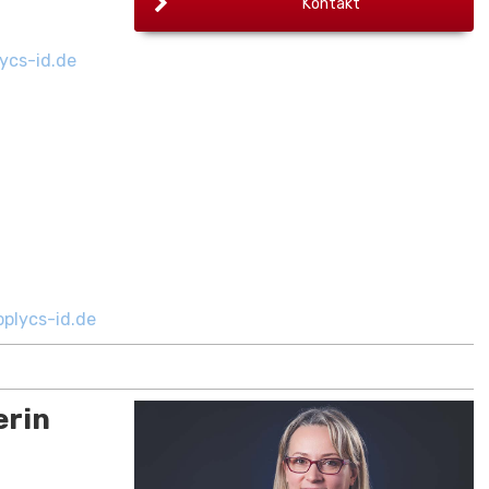
Kontakt
ycs-id.de
plycs-id.de
erin