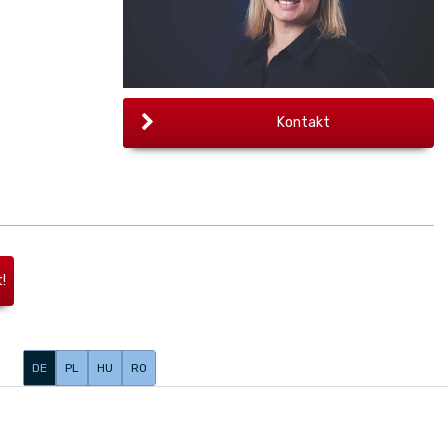
Kontakt
!
DE
PL
HU
RO