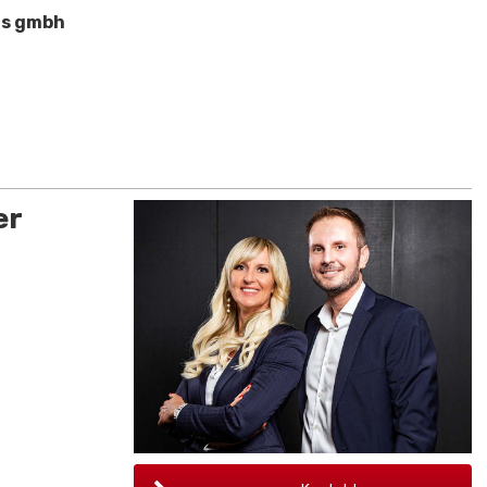
ns gmbh
er