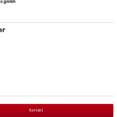
ns gmbh
4
er
4
Kontakt